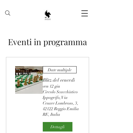
Eventi in programma
Date multiple
Blitz del venerdì
ven 12 giu
Circolo Scacchistico
Ippogrifo, Via
Cesare Lombroso, 3,
42122 Reggio Emilia
RE, Italia
Dettagli