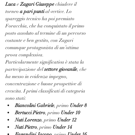
Luca
 e 
Zagari Giuseppe
 chiudere il 
torneo 
a pari punti
 al vertice. Lo 
spareggio tecnico ha poi premiato 
Foracchia, che ha conquistato il primo 
posto assoluto al termine di un percorso 
costante e ben gestito, con Zagari 
comunque protagonista di un’ottima 
prova complessiva.
Particolarmente significativa è stata la 
partecipazione del 
settore giovanile
, che 
ha messo in evidenza impegno, 
concentrazione e buone prospettive di 
crescita. I primi classificati di categoria 
sono stati:
Biancolini Gabriele
, primo 
Under 8
Bertucci Pietro
, primo 
Under 10
Nuti Lorenzo
, primo 
Under 12
Nuti Pietro
, primo 
Under 14
Fagandini Jacopo
, primo 
Under 16